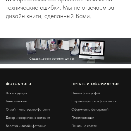
технические ошибки. Мы не отвечаем за
дизайн книги, сделанный Вами.
ФОТОКНИГИ
ПЕЧАТЬ И ОФОРМЛЕНИЕ
Вся продукция
Печать фотографий
Темы фотокниг
Широкоформатная фотопечать
Онлайн-конструктор фотокниг
Оформление фотографий
Декор и оформление фотокниг
Пластификация
Верстка и дизайн фотокниг
Печать на холсте