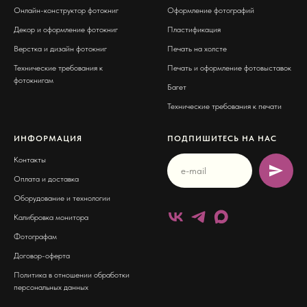
Онлайн-конструктор фотокниг
Оформление фотографий
Декор и оформление фотокниг
Пластификация
Верстка и дизайн фотокниг
Печать на холсте
Технические требования к
Печать и оформление фотовыставок
фотокнигам
Багет
Технические требования к печати
ИНФОРМАЦИЯ
ПОДПИШИТЕСЬ НА НАС
Контакты
Оплата и доставка
Оборудование и технологии
Калибровка монитора
Фотографам
Договор-оферта
Политика в отношении обработки
персональных данных